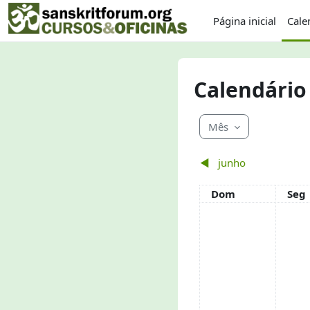
Ir para o conteúdo principal
Página inicial
Cale
Calendário
Mês
◀︎
junho
Domingo
Segu
Dom
Seg