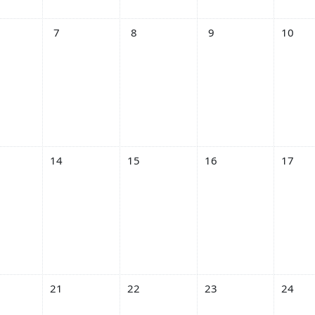
 5 julho
entos, segunda-feira, 6 julho
Sem eventos, terça-feira, 7 julho
Sem eventos, quarta-feira, 8 julho
Sem eventos, quinta-feir
Sem even
7
8
9
10
, 12 julho
entos, segunda-feira, 13 julho
Sem eventos, terça-feira, 14 julho
Sem eventos, quarta-feira, 15 julho
Sem eventos, quinta-fei
Sem even
14
15
16
17
, 19 julho
entos, segunda-feira, 20 julho
Sem eventos, terça-feira, 21 julho
Sem eventos, quarta-feira, 22 julho
Sem eventos, quinta-fei
Sem even
21
22
23
24