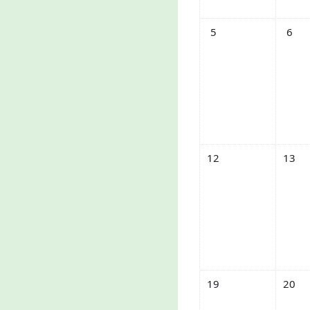
Sem eventos, domingo,
Sem ev
5
6
Sem eventos, domingo
Sem ev
12
13
Sem eventos, domingo
Sem ev
19
20