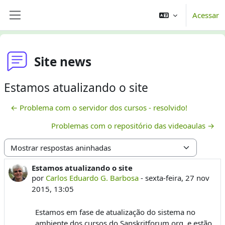
Ir para o conteúdo principal
Acessar
Painel lateral
Site news
Estamos atualizando o site
← Problema com o servidor dos cursos - resolvido!
Problemas com o repositório das videoaulas →
Modo de visualização
Estamos atualizando o site
Número de respostas: 0
por
Carlos Eduardo G. Barbosa
-
sexta-feira, 27 nov
2015, 13:05
Estamos em fase de atualização do sistema no
ambiente dos cursos do Sanskritforum.org, e estão